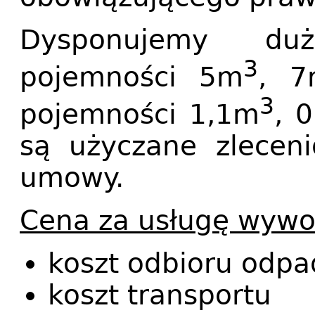
Dysponujemy du
3
pojemności 5m
, 7
3
pojemności 1,1m
, 
są użyczane zlecen
umowy.
Cena za usługę wywoz
koszt odbioru odp
koszt transportu