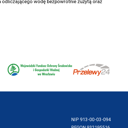
odliczającego wodę bezpowrotnie zużytą oraz
Will
Will
open
open
in
in
new
new
window
window
NIP 913-00-03-094
REGON 932195516