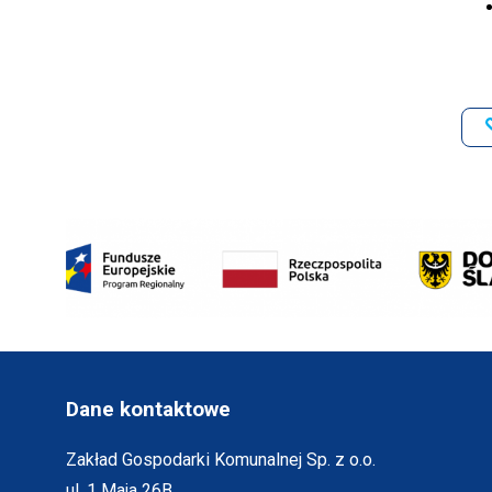
Will
open
in
new
window
Dane kontaktowe
Zakład Gospodarki Komunalnej Sp. z o.o.
ul. 1 Maja 26B