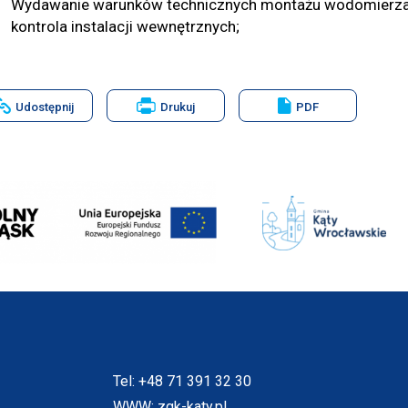
Wydawanie warunków technicznych montażu wodomierza 
kontrola instalacji wewnętrznych;
Will
Udostępnij
Drukuj
PDF
open
in
new
window
Will
open
in
new
window
Tel:
+48 71 391 32 30
WWW:
zgk-katy.pl