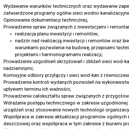
Wydawanie warunków technicznych oraz wydawanie zapew
zatwierdzone programy ogólne sieci wodno-kanalizacyjne
Opiniowanie dokumentacji technicznej;
Prowadzenie spraw związanych z inwestycjami i remontam
realizacja planu inwestycji i remontów;
nadzór nad realizacją inwestycji i remontów oraz bie
warunkami pozwolenia na budowę, przepisami tech
projektami i harmonogramami realizacji;
Prowadzenie uzgodnień skrzyżowań i zbliżeń sieci wod-k
nadziemnymi;
Komisyjne odbiory przyłączy i sieci wod-kan z równoczes
Prowadzenie kontroli wydanych pozwoleń na wykonawstwo
upływem terminu ich ważności;
Prowadzenie całokształtu spraw związanych z przygotowa
Wdrażanie postępu technicznego w zakresie uzgodnionej 
urządzeń oraz stosowanie nowych technologii organizacy
Współpraca w zakresie aktualizacji programów ogólnych ro
deszczowej oraz współpraca w tym zakresie z biurami pro