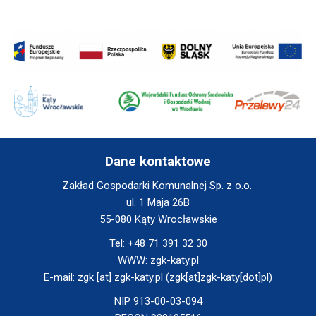
Will
open
in
new
window
Will
Will
Will
open
open
open
in
in
in
new
new
new
window
window
window
Dane kontaktowe
Zakład Gospodarki Komunalnej Sp. z o.o.
ul. 1 Maja 26B
55-080 Kąty Wrocławskie
Tel:
+48 71 391 32 30
WWW:
zgk-katy.pl
E-mail:
zgk
[at]
zgk-katy.pl
(zgk[at]zgk-katy[dot]pl)
NIP 913-00-03-094