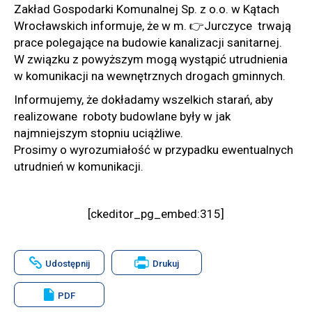
Zakład Gospodarki Komunalnej Sp. z o.o. w Kątach
Wrocławskich informuje, że w m. 👉Jurczyce trwają
prace polegające na budowie kanalizacji sanitarnej.
W związku z powyższym mogą wystąpić utrudnienia
w komunikacji na wewnętrznych drogach gminnych.
Informujemy, że dokładamy wszelkich starań, aby
realizowane roboty budowlane były w jak
najmniejszym stopniu uciążliwe.
Prosimy o wyrozumiałość w przypadku ewentualnych
utrudnień w komunikacji.
[ckeditor_pg_embed:315]
Will
Udostępnij
Drukuj
open
in
new
PDF
window