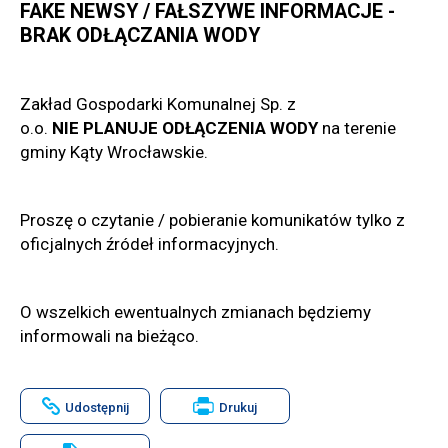
FAKE NEWSY / FAŁSZYWE INFORMACJE -
BRAK ODŁĄCZANIA WODY
Zakład Gospodarki Komunalnej Sp. z
o.o.
NIE PLANUJE
ODŁĄCZENIA WODY
na terenie
gminy Kąty Wrocławskie.
Proszę o czytanie / pobieranie komunikatów tylko z
oficjalnych źródeł informacyjnych.
O wszelkich ewentualnych zmianach będziemy
informowali na bieżąco.
Will
Udostępnij
Drukuj
open
in