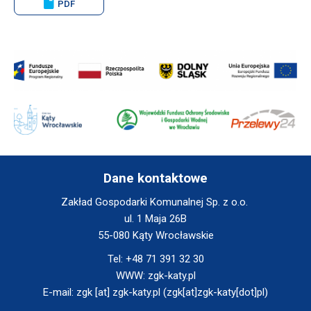
new
PDF
window
Will
open
in
new
window
Will
Will
Will
open
open
open
in
in
in
new
new
new
window
window
window
Dane kontaktowe
Zakład Gospodarki Komunalnej Sp. z o.o.
ul. 1 Maja 26B
55-080 Kąty Wrocławskie
Tel:
+48 71 391 32 30
WWW:
zgk-katy.pl
E-mail:
zgk
[at]
zgk-katy.pl
(zgk[at]zgk-katy[dot]pl)