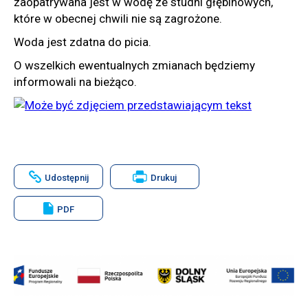
zaopatrywana jest w wodę ze studni głębinowych,
które w obecnej chwili nie są zagrożone.
Woda jest zdatna do picia.
O wszelkich ewentualnych zmianach będziemy
informowali na bieżąco.
Will
Udostępnij
Drukuj
open
in
new
PDF
window
Will
open
in
new