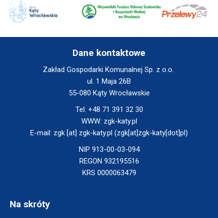
window
Will
Will
Will
open
open
open
in
in
in
new
new
new
window
window
window
Dane kontaktowe
Zakład Gospodarki Komunalnej Sp. z o.o.
ul. 1 Maja 26B
55-080 Kąty Wrocławskie
Tel:
+48 71 391 32 30
WWW:
zgk-katy.pl
E-mail:
zgk
[at]
zgk-katy.pl
(zgk[at]zgk-katy[dot]pl)
NIP 913-00-03-094
REGON 932195516
KRS 0000063479
Na skróty