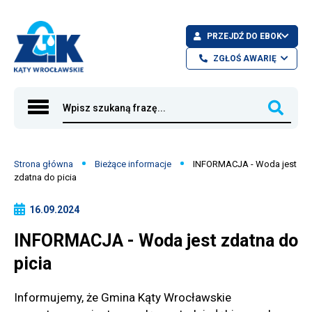
Skip
Przejdź
Skip
Skip
INFORMACJA
PRZEJDŹ DO EBOK
to
do
to
to
-
main
treści
search
footer
ZGŁOŚ AWARIĘ
menu
Woda
Strony eBOK:
Główna
jest
Szukaj
Telefony awaryjne:
nawigacja
WILL
NOWY EBOK
zdatna
71 39 13 230
OPEN
do
(całodobowo)
IN
WILL
EBOK
Ścieżka
Strona główna
Bieżące informacje
INFORMACJA - Woda jest
picia
NEW
OPEN
725 775 377
zdatna do picia
nawigacyjna
WINDOW
|
IN
(po godz. 15:00)
NEW
16.09.2024
ZGK
WINDOW
Kąty
INFORMACJA - Woda jest zdatna do
Wrocławskie
picia
Informujemy, że Gmina Kąty Wrocławskie