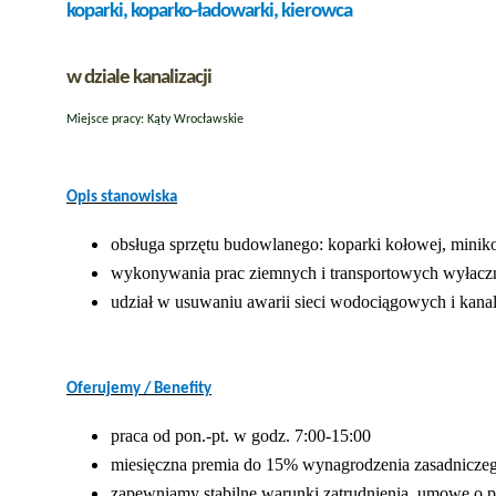
koparki, koparko-ładowarki, kierowca
w dziale kanalizacji
Miejsce pracy: Kąty Wrocławskie
Opis stanowiska
obsługa sprzętu budowlanego: koparki kołowej, miniko
wykonywania prac ziemnych i transportowych wyłaczn
udział w usuwaniu awarii sieci wodociągowych i kana
Oferujemy / Benefity
praca od pon.-pt. w godz. 7:00-15:00
miesięczna premia do 15% wynagrodzenia zasadnicze
zapewniamy stabilne warunki zatrudnienia, umowę o p