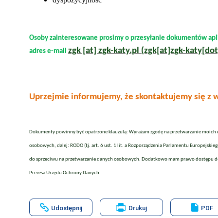
Osoby zainteresowane prosimy o przesyłanie dokumentów aplik
zgk
[at]
zgk-katy.pl
(zgk[at]zgk-katy[dot
adres e-mail
Uprzejmie informujemy, że skontaktujemy się z
Dokumenty powinny być opatrzone klauzulą: Wyrażam zgodę na przetwarzanie moich dan
osobowych, dalej: RODO (tj. art. 6 ust. 1 lit. a Rozporządzenia Parlamentu Europejsk
do sprzeciwu na przetwarzanie danych osobowych. Dodatkowo mam prawo dostępu do tr
Prezesa Urzędu Ochrony Danych.
Will
Udostępnij
Drukuj
PDF
open