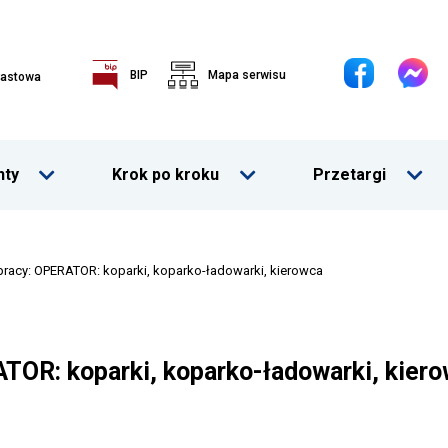
Media
Dostępność
Will
BIP
Mapa serwisu
rastowa
open
społecz
in
new
window
ń
Rozwiń
Rozwiń
menu
menu
ty
Krok po kroku
Przetargi
Show
Show
racy: OPERATOR: koparki, koparko-ładowarki, kierowca
TOR: koparki, koparko-ładowarki, kier