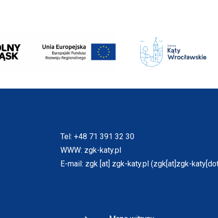
Will
open
in
new
window
Tel:
+48 71 391 32 30
WWW:
zgk-katy.pl
E-mail:
zgk
[at]
zgk-katy.pl
(zgk[at]zgk-katy[dot