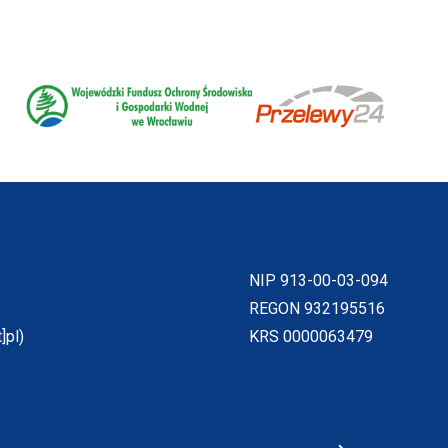
Will
Will
open
open
in
in
new
new
window
window
NIP 913-00-03-094
REGON 932195516
]pl)
KRS 0000063479