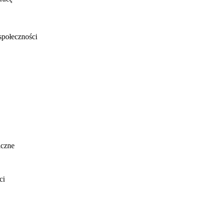
społeczności
iczne
ci