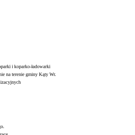
parki i koparko-ładowarki
ie na terenie gminy Kąty Wr.
lizacyjnych
go.
racę