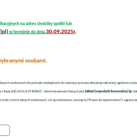
acyjnych na adres siedziby spółki lub
]pl)
30.09.2025r
.
w terminie do dnia
 wybranymi osobami.
ych osobowych dla potrzeb niezbędnych do realizacji procesu aktualnej rekrutacji zgodnie z ustaw
iego i Rady (UE) 2016/679 RODO)”. Administratorem Danych jest
Zakład Gospodarki Komunalnej Sp. z o
eści moich danych osobowych, ich sprostowania, usunięcia ("Prawo do zapomnienia"), ograniczenia