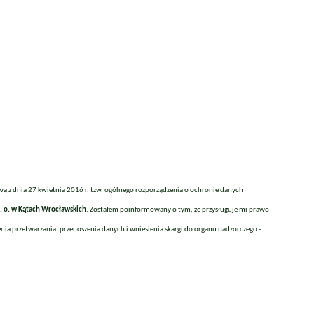
ą z dnia 27 kwietnia 2016 r. tzw. ogólnego rozporządzenia o ochronie danych
. o. w Kątach Wrocławskich
. Zostałem poinformowany o tym, że przysługuje mi prawo
 przetwarzania, przenoszenia danych i wniesienia skargi do organu nadzorczego -