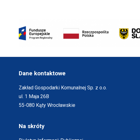
in
new
window
Will
open
in
new
window
Dane kontaktowe
Zakład Gospodarki Komunalnej Sp. z o.o.
ul. 1 Maja 26B
55-080 Kąty Wrocławskie
Na skróty