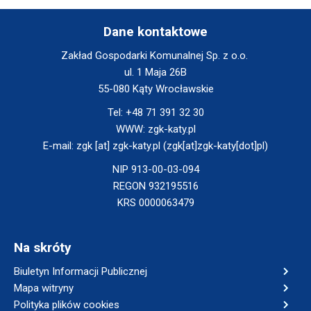
new
new
new
window
window
window
Dane kontaktowe
Zakład Gospodarki Komunalnej Sp. z o.o.
ul. 1 Maja 26B
55-080 Kąty Wrocławskie
Tel:
+48 71 391 32 30
WWW:
zgk-katy.pl
E-mail:
zgk
[at]
zgk-katy.pl
(zgk[at]zgk-katy[dot]pl)
NIP 913-00-03-094
REGON 932195516
KRS 0000063479
Na skróty
Will
Biuletyn Informacji Publicznej
open
Mapa witryny
in
Polityka plików cookies