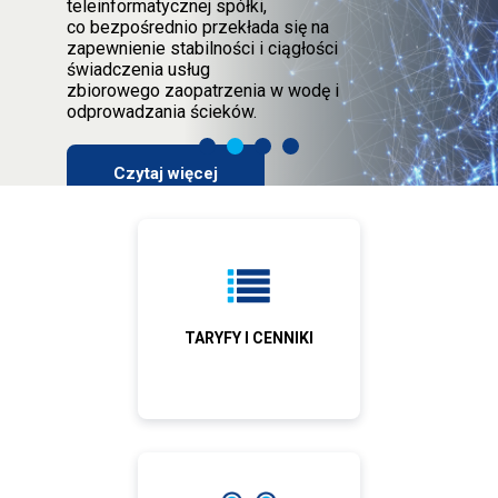
teleinformatycznej spółki,
co bezpośrednio przekłada się na
zapewnienie stabilności i ciągłości
świadczenia usług
zbiorowego zaopatrzenia w wodę i
odprowadzania ścieków.
Slide
Slide
Slide
Slide
Czytaj więcej
to
to
to
to
Ikony
TARYFY I CENNIKI