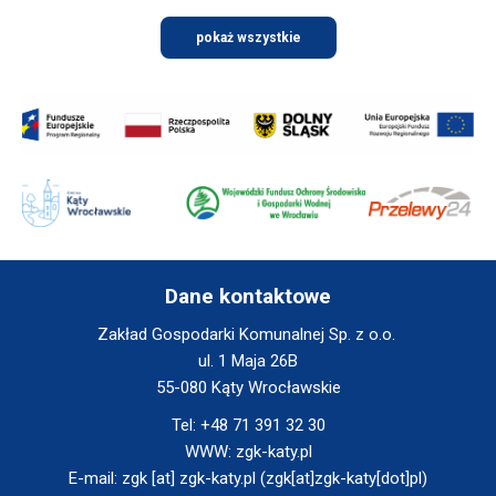
pokaż wszystkie
Will
open
in
new
window
Will
Will
Will
open
open
open
in
in
in
new
new
new
window
window
window
Dane kontaktowe
Zakład Gospodarki Komunalnej Sp. z o.o.
ul. 1 Maja 26B
55-080 Kąty Wrocławskie
Tel:
+48 71 391 32 30
WWW:
zgk-katy.pl
E-mail:
zgk
[at]
zgk-katy.pl
(zgk[at]zgk-katy[dot]pl)