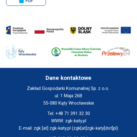
PDF
window
Will
open
in
new
window
Will
Will
Will
open
open
open
in
in
in
new
new
new
window
window
window
Dane kontaktowe
Zakład Gospodarki Komunalnej Sp. z o.o.
ul. 1 Maja 26B
55-080 Kąty Wrocławskie
Tel:
+48 71 391 32 30
WWW:
zgk-katy.pl
E-mail:
zgk
[at]
zgk-katy.pl
(zgk[at]zgk-katy[dot]pl)