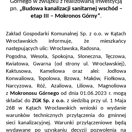
Górnego w związku z realizowaną inwestycją
pn.
„Budowa kanalizacji sanitarnej wschód –
etap III – Mokronos Górny”
.
Zakład Gospodarki Komunalnej Sp. z o.o. w Kątach
Wrocławskich informuje, że mieszkańcy
następujących ulic:
Wrocławska, Radosna,
Pogodna, Wesoła, Spokojna, Słoneczna, Tęczowa,
Kwiatowa, Gwarna (od strony ul. Wrocławskiej),
Kaktusowa, Kameliowa oraz alei: Jodłowa
Konwaliowa, Topolowa, Bzowa, Maków, Fiołkowa,
Narcyzowa, Róż, Azaliowa, Liliowa, Magnoliowa
z
Mokronosu Górnego
od dnia 01.06.2023 r. mogą
składać do
ZGK Sp. z o.o.
z siedzibą przy ul. 1 Maja
26B w Kątach Wrocławskich wnioski o wydanie
warunków technicznych przyłączenia do gminnej
sieci kanalizacyjnej. Warunki przyłączeniowe będą
wydawane po uzyskaniu decyzji pozwolenia na